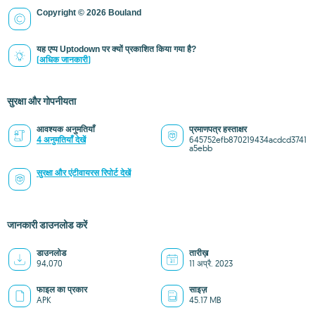
Copyright © 2026 Bouland
यह एप्प Uptodown पर क्यों प्रकाशित किया गया है?
(अधिक जानकारी)
सुरक्षा और गोपनीयता
आवश्यक अनुमतियाँ
प्रमाणपत्र हस्ताक्षर
4 अनुमतियाँ देखें
645752efb870219434acdcd3741
a5ebb
सुरक्षा और एंटीवायरस रिपोर्ट देखें
जानकारी डाउनलोड करें
डाउनलोड
तारीख़
94,070
11 अप्रै. 2023
फाइल का प्रकार
साइज़
APK
45.17 MB