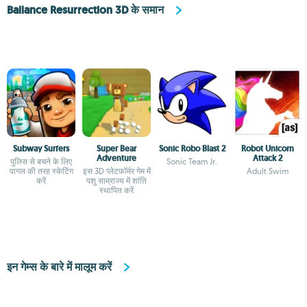
Ballance Resurrection 3D के समान
Subway Surfers
Super Bear
Sonic Robo Blast 2
Robot Unicorn
Adventure
Attack 2
पुलिस से बचने के लिए
Sonic Team Jr.
पागल की तरह स्केटिंग
इस 3D प्लेटफॉर्मर गेम में
Adult Swim
करें
पशु साम्राज्य में शांति
स्थापित करें
इन गेम्स के बारे में मालूम करें