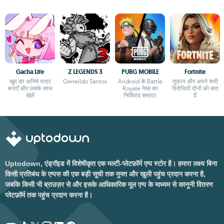
Gacha Life
Z LEGENDS 3
PUBG MOBILE
Fortnite
खुद का अनिमे पात्र
Geneildo Santos
Android के Battle
तूफ़ान और अपने सभी
बनाएँ और उसके साथ
Royale गेम्स का
विरोधियों दोनों को मात
खेलें
निर्विवाद सम्राट
दें
Uptodown, एंड्रॉइड में विशेषीकृत एक मल्टी-प्लेटफ़ॉर्म एप्प स्टोर है। हमारा लक्ष्य बिना
किसी प्रतिबंध के एप्पस की एक बड़ी सूची तक मुफ्त और खुली पहुंच प्रदान करना है,
जबकि किसी भी ब्राउज़र से और इसके आधिकारिक मूल एप्प के माध्यम से कानूनी वितरण
प्लेटफ़ॉर्म तक पहुंच प्रदान करना है।