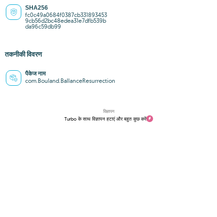
SHA256
fc0c49a0684f0387cb331893453
9cb56d2bc48edea31e7dfb539b
da96c59db99
तकनीकी विवरण
पैकेज नाम
com.Bouland.BallanceResurrection
विज्ञापन
Turbo के साथ विज्ञापन हटाएं और बहुत कुछ करें